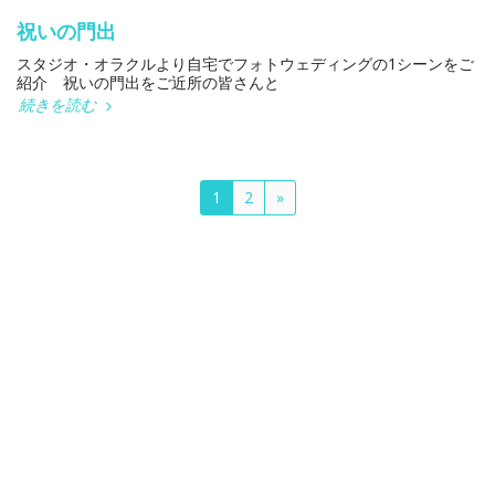
祝いの門出
スタジオ・オラクルより自宅でフォトウェディングの1シーンをご
紹介 祝いの門出をご近所の皆さんと
続きを読む
1
2
»
ホーム
8月のお茶会は2日(日)
スタジオ・オラクル は
その他
Studio Oracle スタジオ・オラクル
著作権 © 2026 全著作権所有