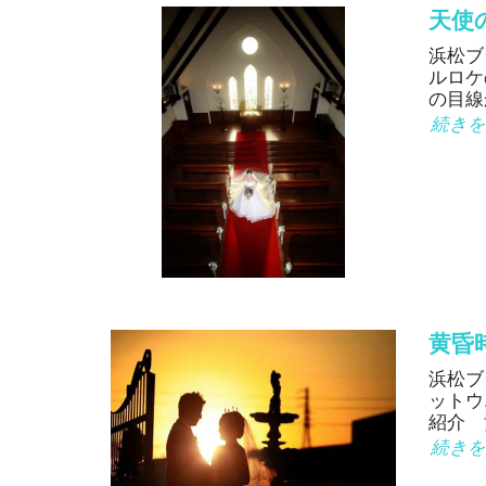
天使
浜松ブ
ルロケ
の目線
続き
黄昏
浜松ブ
ットウ
紹介 
続き