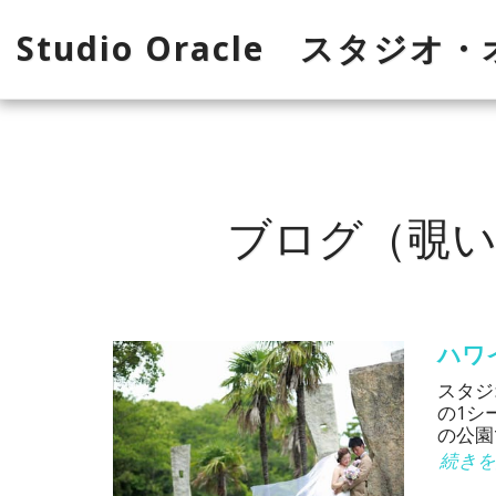
Studio Oracle スタジオ
ブログ（覗い
ハワ
スタジ
の1シ
の公園
続き