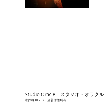
Studio Oracle スタジオ・オラクル
著作権 © 2026 全著作権所有