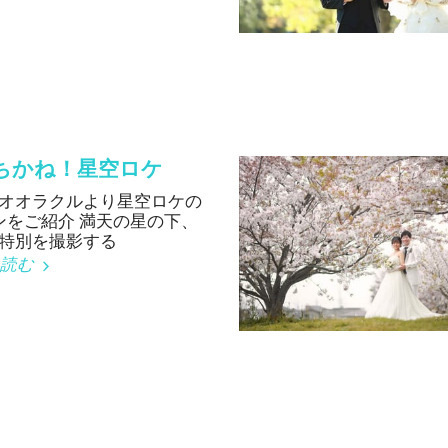
ちかね！星空ロケ
オオラクルより星空ロケの
ンをご紹介 満天の星の下、
特別を撮影する
を読む