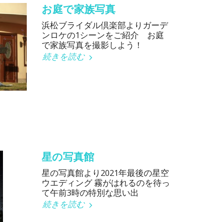
お庭で家族写真
浜松ブライダル倶楽部よりガーデ
ンロケの1シーンをご紹介 お庭
で家族写真を撮影しよう！
続きを読む
星の写真館
星の写真館より2021年最後の星空
ウエディング 霧がはれるのを待っ
て午前3時の特別な思い出
続きを読む