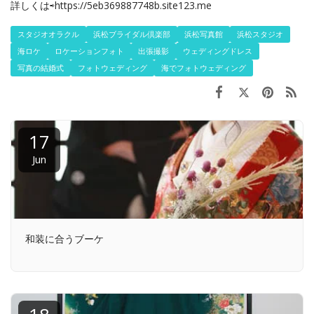
詳しくは⇨https://5eb369887748b.site123.me
スタジオオラクル
浜松ブライダル倶楽部
浜松写真館
浜松スタジオ
海ロケ
ロケーションフォト
出張撮影
ウェディングドレス
写真の結婚式
フォトウェディング
海でフォトウェディング
17
Jun
和装に合うブーケ