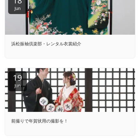
18
Jun
浜松振袖倶楽部・レンタル衣裳紹介
19
Jun
前撮りで年賀状用の撮影を！