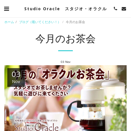
Studio Oracle スタジオ・オラクル
ホーム
ブログ（覗いてください！）
今月のお茶会
今月のお茶会
03
Nov
03
Nov