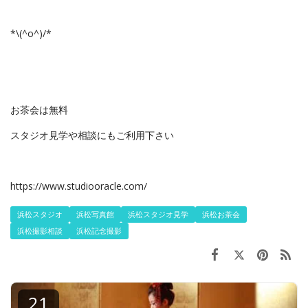
*\(^o^)/*
お茶会は無料
スタジオ見学や相談にもご利用下さい
https://www.studiooracle.com/
浜松スタジオ
浜松写真館
浜松スタジオ見学
浜松お茶会
浜松撮影相談
浜松記念撮影
21