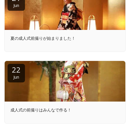
Jun
夏の成人式前撮りが始まりました！
22
Jun
成人式の前撮りはみんなで作る！