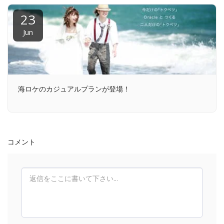
23
Jun
海ロケのカジュアルプランが登場！
コメント