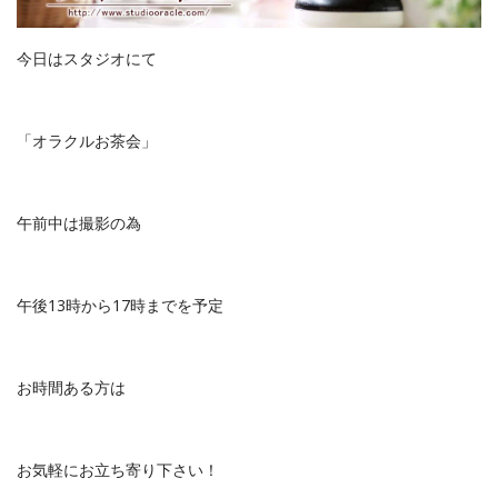
今日はスタジオにて
「オラクルお茶会」
午前中は撮影の為
午後13時から17時までを予定
お時間ある方は
お気軽にお立ち寄り下さい！