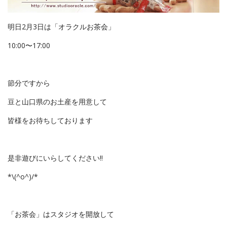
明日2月3日は「オラクルお茶会」
10:00〜17:00
節分ですから
豆と山口県のお土産を用意して
皆様をお待ちしております
是非遊びにいらしてください‼︎
*\(^o^)/*
「お茶会」はスタジオを開放して