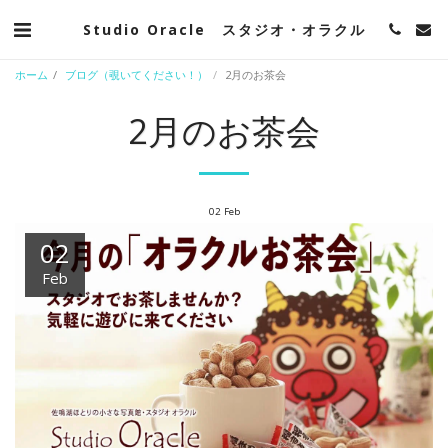
Studio Oracle スタジオ・オラクル
ホーム
ブログ（覗いてください！）
2月のお茶会
2月のお茶会
02
Feb
02
Feb