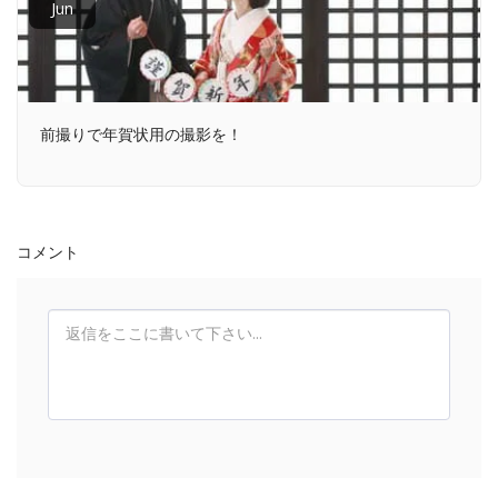
Jun
前撮りで年賀状用の撮影を！
コメント