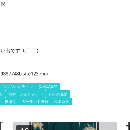
撮影
出です d(￣ ￣)
887748b.site123.me/
スタジオオラクル
浜松写真館
影
ロケーションフォト
ドレス撮影
後撮り
ガーランド撮影
公園ロケ