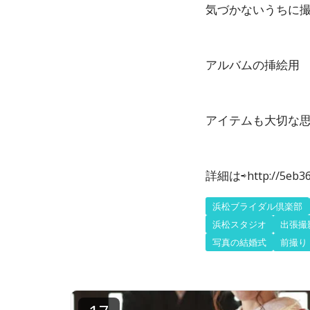
気づかないうちに
アルバムの挿絵用
アイテムも大切な思い
詳細は⇨http://5eb369
浜松ブライダル倶楽部
浜松スタジオ
出張撮
写真の結婚式
前撮り