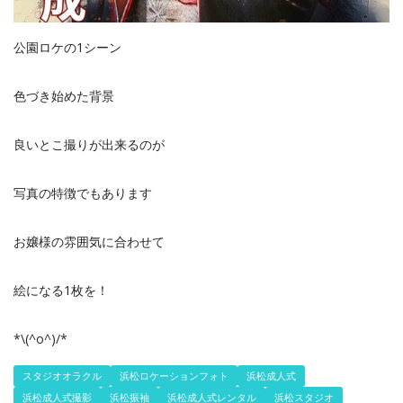
公園ロケの1シーン
色づき始めた背景
良いとこ撮りが出来るのが
写真の特徴でもあります
お嬢様の雰囲気に合わせて
絵になる1枚を！
*\(^o^)/*
スタジオオラクル
浜松ロケーションフォト
浜松成人式
浜松成人式撮影
浜松振袖
浜松成人式レンタル
浜松スタジオ