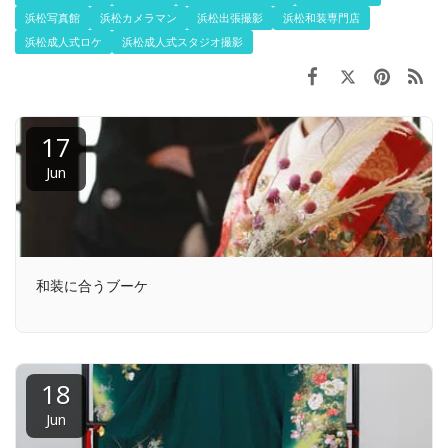
浜松写真館
浜松カメラマン
浜松出張撮影
浜松和装専門店
浜松成人式ロケ
浜松成人式スタジオ撮影
17
Jun
和装に合うブーケ
18
Jun