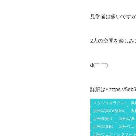
見学者は多いです
2人の空間を楽しみ
d(￣ ￣)
詳細は⇨https://5eb3
スタジオオラクル
浜
浜松写真の結婚式
浜
浜松前撮り
浜松写真
浜松写真館
浜松ウェ
浜松ウェディングフォ