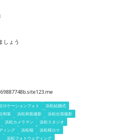
が
ましょう
69887748b.site123.me
松ロケーションフォト
浜松結婚式
松和装
浜松和装撮影
浜松出張撮影
浜松カメラマン
浜松スタジオ
ディング
浜松桜
浜松桜ロケ
ト
浜松フォトウェディング