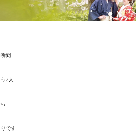
た瞬間
う2人
やら
よりです