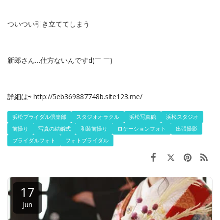
ついつい引き立ててしまう
新郎さん…仕方ないんですd(￣ ￣)
詳細は⇨ http://5eb369887748b.site123.me/
浜松ブライダル倶楽部
スタジオオラクル
浜松写真館
浜松スタジオ
前撮り
写真の結婚式
和装前撮り
ロケーションフォト
出張撮影
ブライダルフォト
フォトブライダル
17
Jun