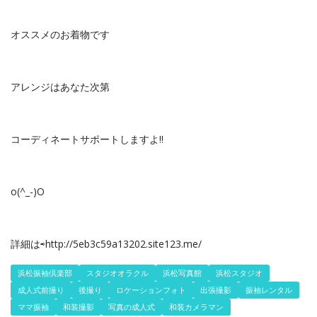
オススメのお着物です
アレンジはあなた次第
コーディネートサポートしますよ‼️
o(^_-)O
詳細は⇨http://5eb3c59a13202.site123.me/
浜松振袖倶楽部
スタジオオラクル
浜松写真館
浜松スタジオ
成人式前撮り
後撮り
ロケーションフォト
出張撮影
振袖レンタル
ママ振袖
和装撮影
写真の成人式
和装カメラマン