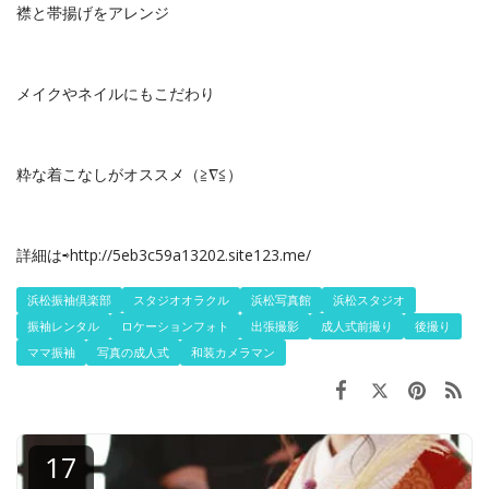
襟と帯揚げをアレンジ
メイクやネイルにもこだわり
粋な着こなしがオススメ（≧∇≦）
詳細は⇨http://5eb3c59a13202.site123.me/
浜松振袖倶楽部
スタジオオラクル
浜松写真館
浜松スタジオ
振袖レンタル
ロケーションフォト
出張撮影
成人式前撮り
後撮り
ママ振袖
写真の成人式
和装カメラマン
17