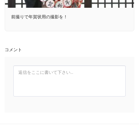
前撮りで年賀状用の撮影を！
コメント