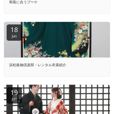
和装に合うブーケ
18
Jun
浜松振袖倶楽部・レンタル衣裳紹介
19
Jun