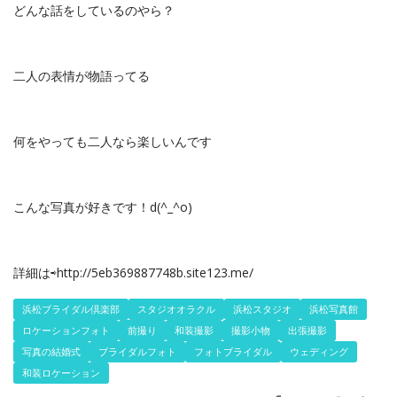
どんな話をしているのやら？
二人の表情が物語ってる
何をやっても二人なら楽しいんです
こんな写真が好きです！d(^_^o)
詳細は⇨http://5eb369887748b.site123.me/
浜松ブライダル倶楽部
スタジオオラクル
浜松スタジオ
浜松写真館
ロケーションフォト
前撮り
和装撮影
撮影小物
出張撮影
写真の結婚式
ブライダルフォト
フォトブライダル
ウェディング
和装ロケーション