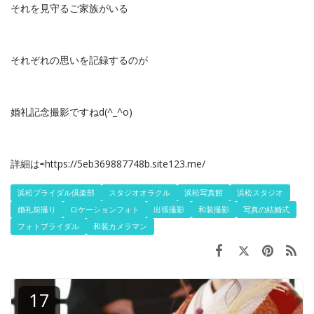
それを見守るご家族がいる
それぞれの思いを記録するのが
婚礼記念撮影ですねd(^_^o)
詳細は⇨https://5eb369887748b.site123.me/
浜松ブライダル倶楽部
スタジオオラクル
浜松写真館
浜松スタジオ
婚礼前撮り
ロケーションフォト
出張撮影
和装撮影
写真の結婚式
フォトブライダル
和装カメラマン
17