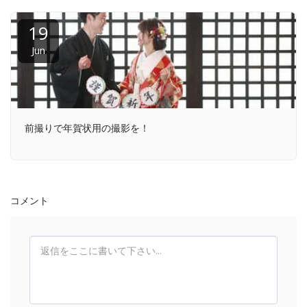
19
Jun
前撮りで年賀状用の撮影を！
コメント