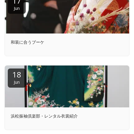
17
Jun
和装に合うブーケ
18
Jun
浜松振袖倶楽部・レンタル衣裳紹介