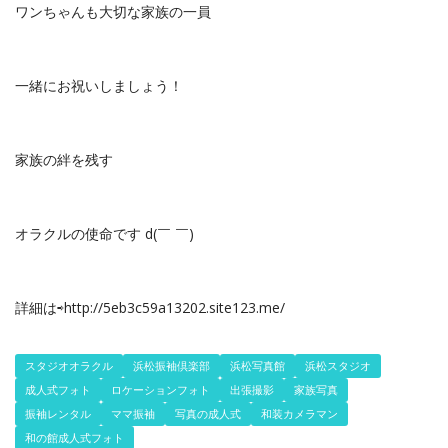
ワンちゃんも大切な家族の一員
一緒にお祝いしましょう！
家族の絆を残す
オラクルの使命です d(￣ ￣)
詳細は⇨http://5eb3c59a13202.site123.me/
スタジオオラクル
浜松振袖倶楽部
浜松写真館
浜松スタジオ
成人式フォト
ロケーションフォト
出張撮影
家族写真
振袖レンタル
ママ振袖
写真の成人式
和装カメラマン
和の館成人式フォト