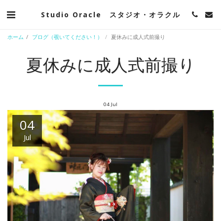
Studio Oracle スタジオ・オラクル
ホーム
ブログ（覗いてください！）
夏休みに成人式前撮り
夏休みに成人式前撮り
04
Jul
04
Jul