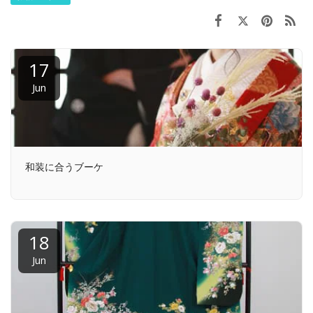
17
Jun
和装に合うブーケ
18
Jun