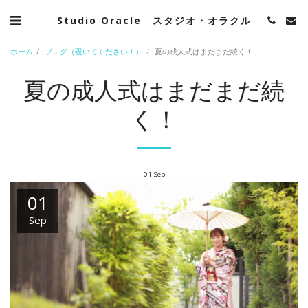
Studio Oracle スタジオ・オラクル
ホーム
ブログ（覗いてください！）
夏の成人式はまだまだ続く！
夏の成人式はまだまだ続
く！
01
Sep
01
Sep