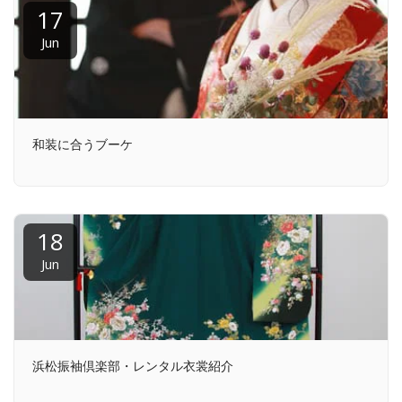
17
Jun
和装に合うブーケ
18
Jun
浜松振袖倶楽部・レンタル衣裳紹介