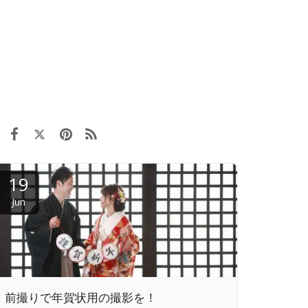
19
Jun
前撮りで年賀状用の撮影を！