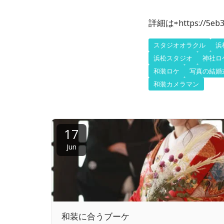
詳細は⇨https://5eb3
スタジオオラクル
浜
浜松スタジオ
神社ロ
和装ロケ
写真の結婚
和装カメラマン
17
Jun
和装に合うブーケ