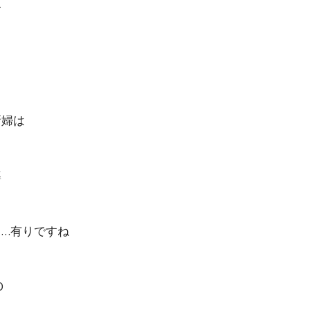
す
新婦は
導
…有りですね
O