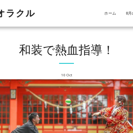
・オラクル
ホーム
8月
！
和装で熱血指導！
10
Oct