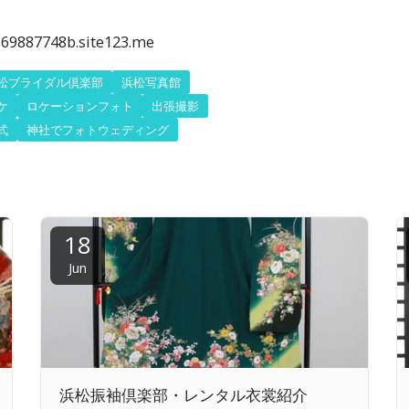
69887748b.site123.me
松ブライダル倶楽部
浜松写真館
ケ
ロケーションフォト
出張撮影
式
神社でフォトウェディング
18
Jun
浜松振袖倶楽部・レンタル衣裳紹介