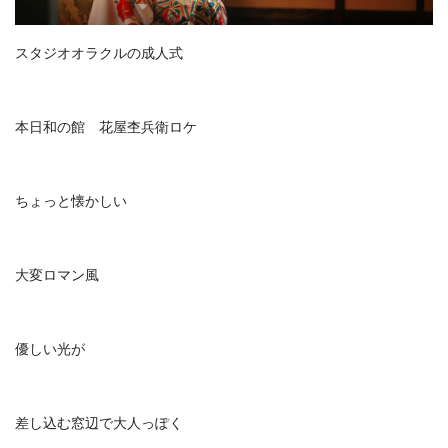
スタジオオラクルの成人式
本日和の館 花屋杢兵衛ロケ
ちょっと懐かしい
大変ロマン風
優しい光が
差し込む窓辺で大人っぽく