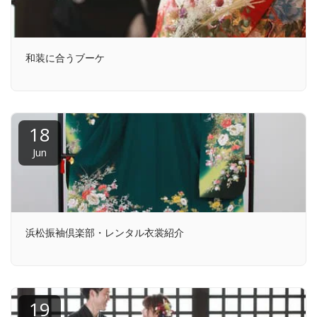
和装に合うブーケ
18
Jun
浜松振袖倶楽部・レンタル衣裳紹介
19