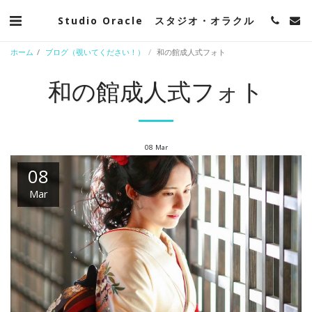
Studio Oracle スタジオ・オラクル
ホーム
ブログ（覗いてください！）
和の館成人式フォト
和の館成人式フォト
08
Mar
08
Mar