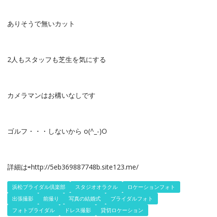
ありそうで無いカット
2人もスタッフも芝生を気にする
カメラマンはお構いなしです
ゴルフ・・・しないから o(^_-)O
詳細は⇨http://5eb369887748b.site123.me/
浜松ブライダル倶楽部
スタジオオラクル
ロケーションフォト
出張撮影
前撮り
写真の結婚式
ブライダルフォト
フォトブライダル
ドレス撮影
貸切ロケーション