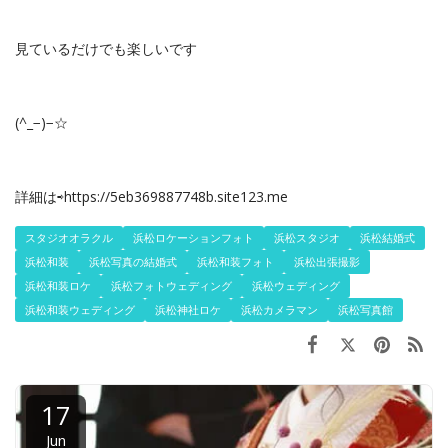
見ているだけでも楽しいです
(^_−)−☆
詳細は⇨https://5eb369887748b.site123.me
スタジオオラクル
浜松ロケーションフォト
浜松スタジオ
浜松結婚式
浜松和装
浜松写真の結婚式
浜松和装フォト
浜松出張撮影
浜松和装ロケ
浜松フォトウェディング
浜松ウェディング
浜松和装ウェディング
浜松神社ロケ
浜松カメラマン
浜松写真館
17
Jun